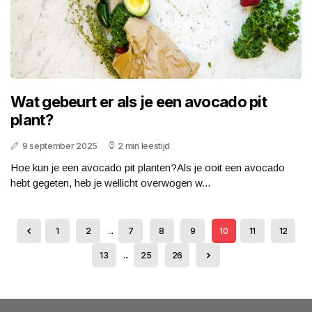
Wat gebeurt er als je een avocado pit
plant?
9 september 2025
2 min leestijd
Hoe kun je een avocado pit planten?Als je ooit een avocado
hebt gegeten, heb je wellicht overwogen w...
1
2
...
7
8
9
10
11
12
13
...
25
26