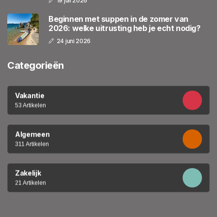
19 juli 2026
Beginnen met suppen in de zomer van
2026: welke uitrusting heb je echt nodig?
24 juni 2026
Categorieën
Vakantie
53 Artikelen
Algemeen
311 Artikelen
Zakelijk
21 Artikelen