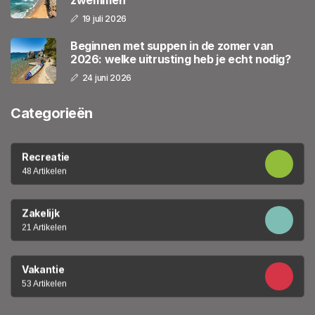
zwemmen
19 juli 2026
Beginnen met suppen in de zomer van
2026: welke uitrusting heb je echt nodig?
24 juni 2026
Categorieën
Recreatie
48 Artikelen
Zakelijk
21 Artikelen
Vakantie
53 Artikelen