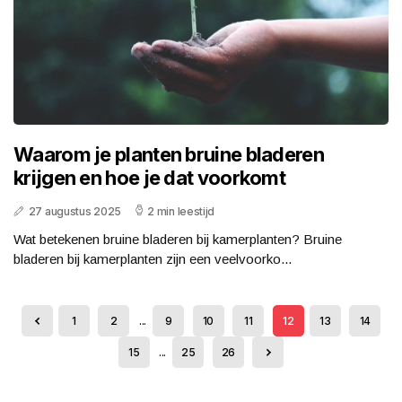
Waarom je planten bruine bladeren
krijgen en hoe je dat voorkomt
27 augustus 2025
2 min leestijd
Wat betekenen bruine bladeren bij kamerplanten? Bruine
bladeren bij kamerplanten zijn een veelvoorko...
1
2
...
9
10
11
12
13
14
15
...
25
26