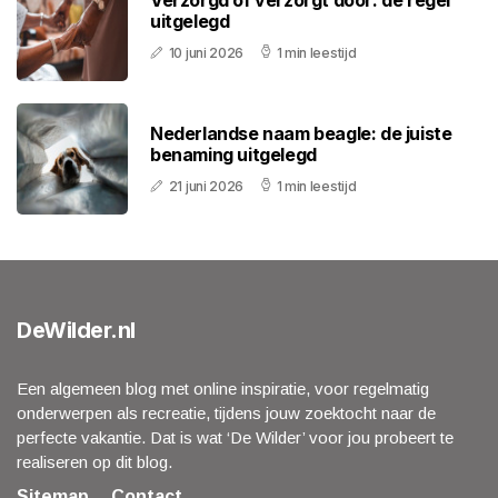
Verzorgd of verzorgt door: de regel
uitgelegd
10 juni 2026
1 min leestijd
Nederlandse naam beagle: de juiste
benaming uitgelegd
21 juni 2026
1 min leestijd
DeWilder.nl
Een algemeen blog met online inspiratie, voor regelmatig
onderwerpen als recreatie, tijdens jouw zoektocht naar de
perfecte vakantie. Dat is wat ‘De Wilder’ voor jou probeert te
realiseren op dit blog.
Sitemap
Contact