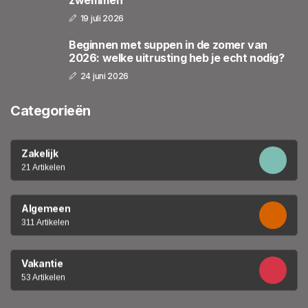
zwemmen
19 juli 2026
Beginnen met suppen in de zomer van
2026: welke uitrusting heb je echt nodig?
24 juni 2026
Categorieën
Zakelijk
21 Artikelen
Algemeen
311 Artikelen
Vakantie
53 Artikelen