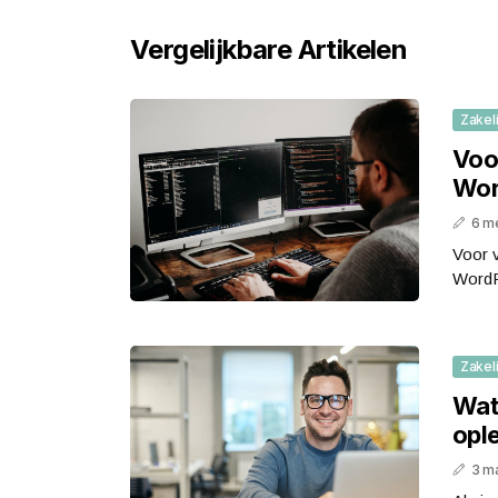
Vergelijkbare Artikelen
Zakeli
Voo
Wor
6 m
Voor v
WordP
Zakeli
Wat
opl
3 m