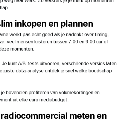
 op weg naar werk. Zo versterk je je merk op momenten
chap.
slim inkopen en plannen
ame werkt pas echt goed als je nadenkt over timing,
ar: veel mensen luisteren tussen 7.00 en 9.00 uur of
d deze momenten.
. Je kunt A/B-tests uitvoeren, verschillende versies laten
e juiste data-analyse ontdek je snel welke boodschap
e bovendien profiteren van volumekortingen en
ement uit elke euro mediabudget.
e radiocommercial meten en