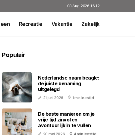
08 Aug 2026 16:12
meen
Recreatie
Vakantie
Zakelijk
Populair
Nederlandse naam beagle:
de juiste benaming
uitgelegd
21 juni 2026
1 min leestijd
De beste manieren om je
vrije tijd zinvol en
avontuurlijk in te vullen
20 mei 2026
4 min leestijd