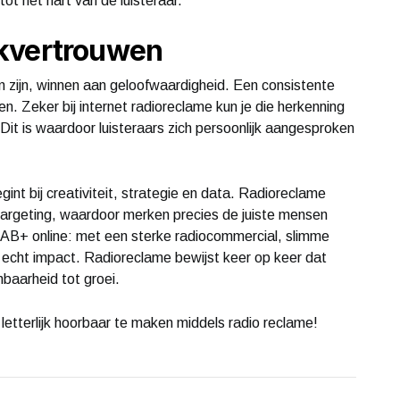
tot het hart van de luisteraar.
rkvertrouwen
n zijn, winnen aan geloofwaardigheid. Een consistente
. Zeker bij internet radioreclame kun je die herkenning
Dit is waardoor luisteraars zich persoonlijk aangesproken
nt bij creativiteit, strategie en data. Radioreclame
argeting, waardoor merken precies de juiste mensen
 DAB+ online: met een sterke radiocommercial, slimme
 echt impact. Radioreclame bewijst keer op keer dat
nbaarheid tot groei.
etterlijk hoorbaar te maken middels radio reclame!