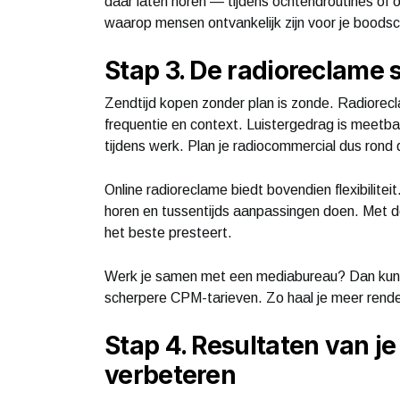
daar laten horen — tijdens ochtendroutines of
waarop mensen ontvankelijk zijn voor je boods
Stap 3. De radioreclame 
Zendtijd kopen zonder plan is zonde. Radiorecl
frequentie en context. Luistergedrag is meetba
tijdens werk. Plan je radiocommercial dus ron
Online radioreclame biedt bovendien flexibiliteit
horen en tussentijds aanpassingen doen. Met d
het beste presteert.
Werk je samen met een mediabureau? Dan kun j
scherpere CPM-tarieven. Zo haal je meer rend
Stap 4. Resultaten van j
verbeteren