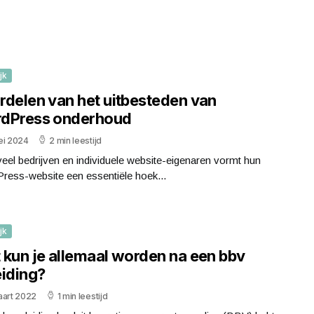
jk
rdelen van het uitbesteden van
dPress onderhoud
ei 2024
2 min leestijd
eel bedrijven en individuele website-eigenaren vormt hun
ress-website een essentiële hoek...
jk
 kun je allemaal worden na een bbv
eiding?
aart 2022
1 min leestijd