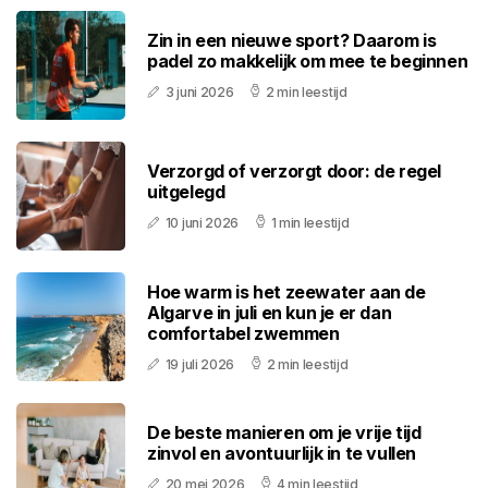
Zin in een nieuwe sport? Daarom is
padel zo makkelijk om mee te beginnen
3 juni 2026
2 min leestijd
Verzorgd of verzorgt door: de regel
uitgelegd
10 juni 2026
1 min leestijd
Hoe warm is het zeewater aan de
Algarve in juli en kun je er dan
comfortabel zwemmen
19 juli 2026
2 min leestijd
De beste manieren om je vrije tijd
zinvol en avontuurlijk in te vullen
20 mei 2026
4 min leestijd