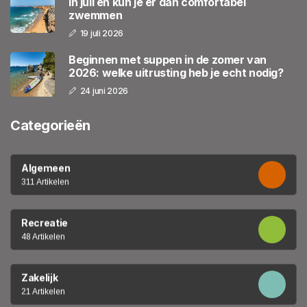
in juli en kun je er dan comfortabel
zwemmen
19 juli 2026
Beginnen met suppen in de zomer van
2026: welke uitrusting heb je echt nodig?
24 juni 2026
Categorieën
Algemeen
311 Artikelen
Recreatie
48 Artikelen
Zakelijk
21 Artikelen