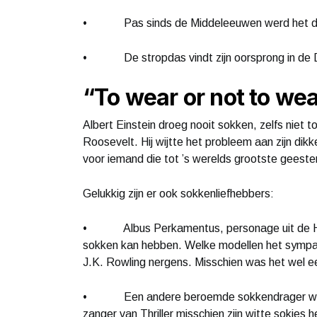
• Pas sinds de Middeleeuwen werd het drag
• De stropdas vindt zijn oorsprong in de De
“To wear or not to we
Albert Einstein droeg nooit sokken, zelfs niet t
Roosevelt. Hij wijtte het probleem aan zijn dik
voor iemand die tot ’s werelds grootste geeste
Gelukkig zijn er ook sokkenliefhebbers:
• Albus Perkamentus, personage uit de Harr
sokken kan hebben. Welke modellen het sympath
J.K. Rowling nergens. Misschien was het wel e
• Een andere beroemde sokkendrager was Mi
zanger van Thriller misschien zijn witte sokjes