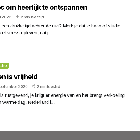
ps om heerlijk te ontspannen
uli 2022
2 min leestijd
 een drukke tijd achter de rug? Merk je dat je baan of studie
eel stress oplevert, dat j...
atie
n is vrijheid
september 2020
2 min leestijd
is rustgevend, je krijgt er energie van en het brengt verkoeling
 warme dag. Nederland i...