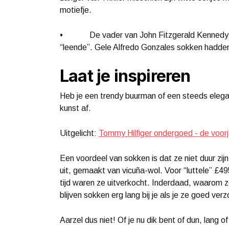
motiefje.
• De vader van John Fitzgerald Kennedy onth
“leende”. Gele Alfredo Gonzales sokken hadden 
Laat je inspireren
Heb je een trendy buurman of een steeds elegant
kunst af.
Uitgelicht:
Tommy Hilfiger ondergoed - de voorja
Een voordeel van sokken is dat ze niet duur zi
uit, gemaakt van vicuña-wol. Voor “luttele” £4
tijd waren ze uitverkocht. Inderdaad, waarom z
blijven sokken erg lang bij je als je ze goed verz
Aarzel dus niet! Of je nu dik bent of dun, lang o