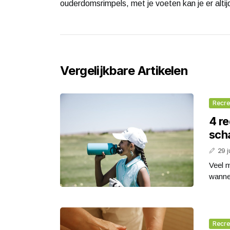
ouderdomsrimpels, met je voeten kan je er altijd
Vergelijkbare Artikelen
Recre
4 r
scha
29 j
Veel m
wannee
Recre