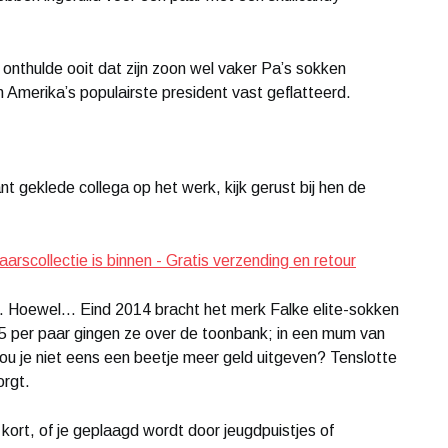
ulde ooit dat zijn zoon wel vaker Pa’s sokken
Amerika’s populairste president vast geflatteerd.
 geklede collega op het werk, kijk gerust bij hen de
arscollectie is binnen - Gratis verzending en retour
jn. Hoewel… Eind 2014 bracht het merk Falke elite-sokken
95 per paar gingen ze over de toonbank; in een mum van
ou je niet eens een beetje meer geld uitgeven? Tenslotte
orgt.
f kort, of je geplaagd wordt door jeugdpuistjes of