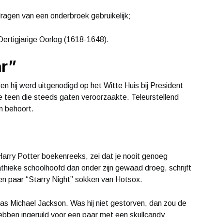
en van een onderbroek gebruikelijk;
rtigjarige Oorlog (1618-1648).
ar”
oen hij werd uitgenodigd op het Witte Huis bij President
ke teen die steeds gaten veroorzaakte. Teleurstellend
n behoort.
y Potter boekenreeks, zei dat je nooit genoeg
ieke schoolhoofd dan onder zijn gewaad droeg, schrijft
en paar “Starry Night” sokken van Hotsox.
chael Jackson. Was hij niet gestorven, dan zou de
 hebben ingeruild voor een paar met een skullcandy