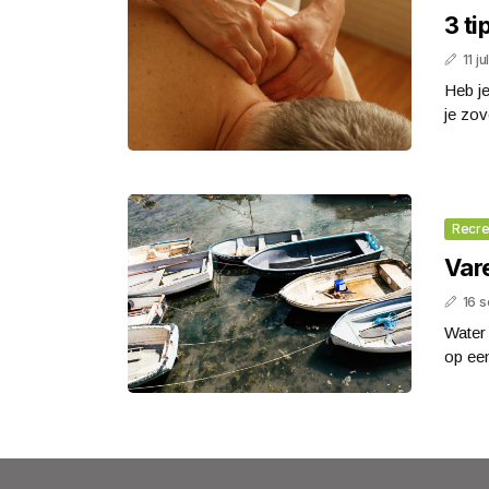
3 ti
11 j
Heb je
je zov
Recre
Vare
16 
Water 
op een