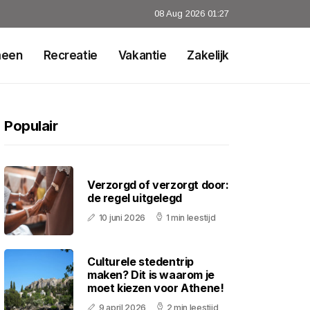
08 Aug 2026 01:27
meen
Recreatie
Vakantie
Zakelijk
Populair
Verzorgd of verzorgt door:
de regel uitgelegd
10 juni 2026
1 min leestijd
Culturele stedentrip
maken? Dit is waarom je
moet kiezen voor Athene!
9 april 2026
2 min leestijd