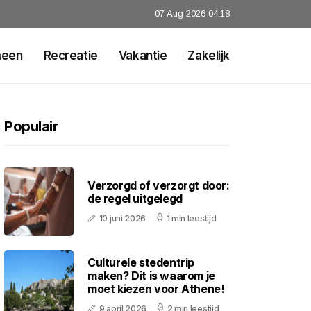
07 Aug 2026 04:18
meen
Recreatie
Vakantie
Zakelijk
Populair
Verzorgd of verzorgt door:
de regel uitgelegd
10 juni 2026
1 min leestijd
Culturele stedentrip
maken? Dit is waarom je
moet kiezen voor Athene!
9 april 2026
2 min leestijd