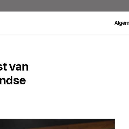
Alge
st van
andse