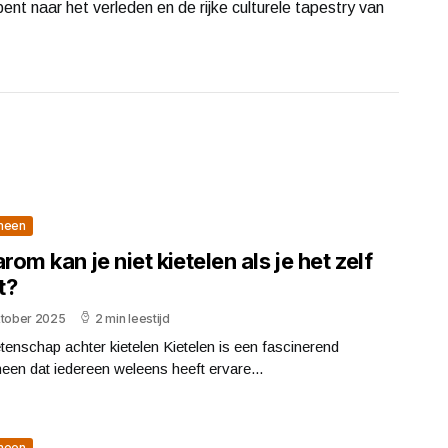
nt naar het verleden en de rijke culturele tapestry van
meen
om kan je niet kietelen als je het zelf
t?
ktober 2025
2 min leestijd
enschap achter kietelen Kietelen is een fascinerend
en dat iedereen weleens heeft ervare...
meen