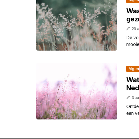
Waar
gez
29 
De voo
mooie 
Alge
Wat
Ned
3 a
Ontdek
een ve