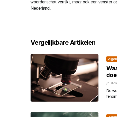
woordenschat verrijkt, maar ook een venster ope
Nederland.
Vergelijkbare Artikelen
Alge
Waar
doe
8 o
De wet
fenome
Alge