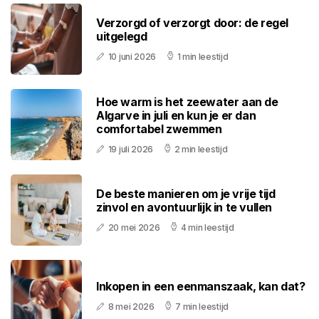
Verzorgd of verzorgt door: de regel
uitgelegd
10 juni 2026
1 min leestijd
Hoe warm is het zeewater aan de
Algarve in juli en kun je er dan
comfortabel zwemmen
19 juli 2026
2 min leestijd
De beste manieren om je vrije tijd
zinvol en avontuurlijk in te vullen
20 mei 2026
4 min leestijd
Inkopen in een eenmanszaak, kan dat?
8 mei 2026
7 min leestijd