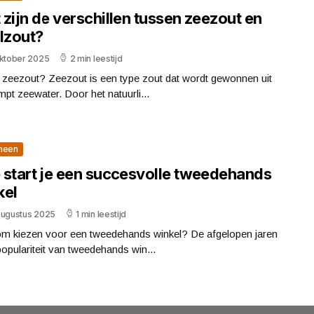
zijn de verschillen tussen zeezout en
lzout?
oktober 2025
2 min leestijd
 zeezout? Zeezout is een type zout dat wordt gewonnen uit
pt zeewater. Door het natuurli...
meen
 start je een succesvolle tweedehands
kel
augustus 2025
1 min leestijd
m kiezen voor een tweedehands winkel? De afgelopen jaren
populariteit van tweedehands win...