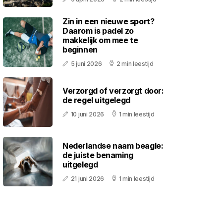
Zin in een nieuwe sport?
Daarom is padel zo
makkelijk om mee te
beginnen
5 juni 2026
2 min leestijd
Verzorgd of verzorgt door:
de regel uitgelegd
10 juni 2026
1 min leestijd
Nederlandse naam beagle:
de juiste benaming
uitgelegd
21 juni 2026
1 min leestijd