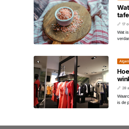
Wat 
tafe
17 
Wat is
verdam
Alge
Hoe
win
28 
Waaro
is de 