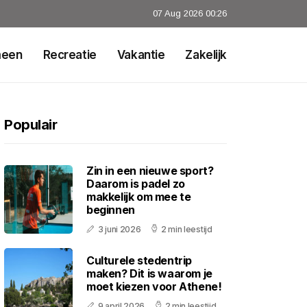
07 Aug 2026 00:26
meen
Recreatie
Vakantie
Zakelijk
Populair
Zin in een nieuwe sport?
Daarom is padel zo
makkelijk om mee te
beginnen
3 juni 2026
2 min leestijd
Culturele stedentrip
maken? Dit is waarom je
moet kiezen voor Athene!
9 april 2026
2 min leestijd