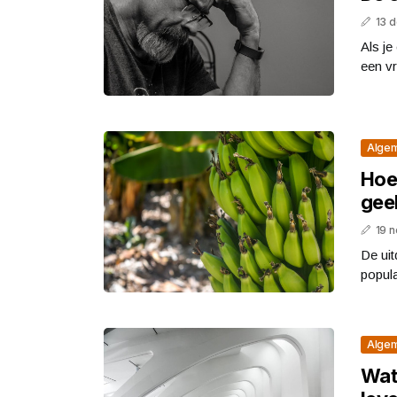
13 
Als je
een vr
Alge
Hoe
geel
19 
De ui
popula
Alge
Wat