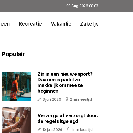
09 Aug 2026 08:03
meen
Recreatie
Vakantie
Zakelijk
Populair
Zin in een nieuwe sport?
Daarom is padel zo
makkelijk om mee te
beginnen
3 juni 2026
2 min leestijd
Verzorgd of verzorgt door:
de regel uitgelegd
10 juni 2026
1 min leestijd