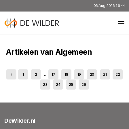
06 Aug 2026 16:44
Artikelen van Algemeen
1
2
...
17
18
19
20
21
22
23
24
25
26
DeWilder.nl